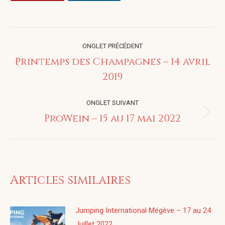
Navigation
ONGLET PRÉCÉDENT
de
Printemps des Champagnes – 14 avril
Onglet
2019
commentaire
précédent
ONGLET SUIVANT
ProWein – 15 au 17 mai 2022
Onglet
suivant
Articles similaires
Jumping International Mégève – 17 au 24
Juillet 2022