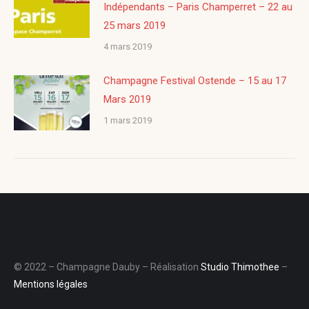
Indépendants – Paris Champerret – 22 au
25 mars 2019
4 mars 2019
Champagne Festival Ostende – 15 au 17
Mars 2019
1 mars 2019
© 2022 – Champagne Dauby – Réalisation
Studio Thimothee
–
Mentions légales