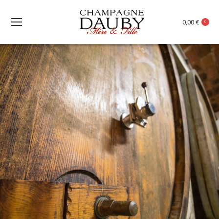
0,00
€
0