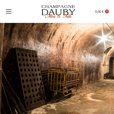
0,00
€
0